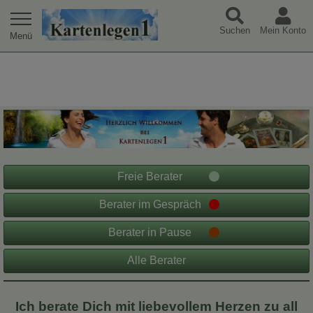
Warning
: Undefined array key "extref" in
Suchen
Mein Konto
/var/www/html/jk/kartenlegen1-tpl/index.php
on line
49
Freie Berater
Berater im Gespräch
Berater in Pause
Alle Berater
Ich berate Dich mit liebevollem Herzen zu all