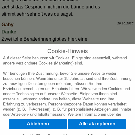
ziehst das Gespräch nicht in die Länge und es
stimmt sehr sehr oft was du sagst.
29.10.2025
Gaby
Danke
Zwei tolle Beraterinnen gibt es hier, eine
davon bist du.
Cookie-Hinweis
Ich mag es immer dich anzurufen, zum Großteil
Auf dieser Seite benutzen wir Cookies. Einige sind essenziell, während
trifft es ein und beruhigt. Lieben Dank für
andere verzichtbare Cookies (Marketing) sind.
Deine Arbeit
Wir benötigen Ihre Zustimmung, bevor Sie unsere Website weiter
23.10.2025
Hund
besuchen können. Wenn Sie unter 18 Jahre alt sind und Ihre Zustimmung
zu freiwilligen Diensten geben möchten, müssen Sie Ihre
Danke
Erziehungsberechtigten um Erlaubnis bitten. Wir verwenden Cookies und
liebe Emma, du hattest recht, die Reise findet statt. Es ist Gott
andere Technologien auf unserer Webseite. Einige von ihnen sind
essenziell, während andere uns helfen, diese Webseite und Ihre
sei Dank , nicht so schlimm.
Erfahrung zu verbessern. Personenbezogene Daten können verarbeitet
werden (z. B. IP-Adressen), z. B. für personalisierte Anzeigen und Inhalte
oder Anzeigen- und Inhaltsmessung. Weitere Informationen über die
Verwendung Ihrer Daten finden Sie in unserer Datenschutzerklärung. Sie
Ablehnen
Alle akzeptieren
können Ihre Auswahl jederzeit unter
Cookie-Einstellungen
widerrufen oder
anpassen.