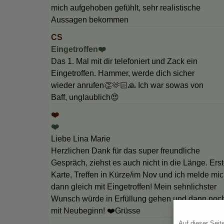
mich aufgehoben gefühlt, sehr realistische
Aussagen bekommen
CS
Eingetroffen❤️
Das 1. Mal mit dir telefoniert und Zack ein
Eingetroffen. Hammer, werde dich sicher
wieder anrufen👏🫶🏻🙏 Ich war sowas von
Baff, unglaublich😍
❤️
❤️
Liebe Lina Marie
Herzlichen Dank für das super freundliche
Gespräch, ziehst es auch nicht in die Länge. Ers
Karte, Treffen in Kürze/im Nov und ich melde mi
dann gleich mit Eingetroffen! Mein sehnlichster
Wunsch würde in Erfüllung gehen und dann noc
mit Neubeginn! ❤️Grüsse
Auf dieser Seit