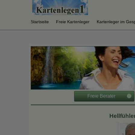
Warning
: Undefined array key "extref" in
/var/www/html/jk/kar
Startseite
Freie Kartenleger
Kartenleger im Ges
Freie Berater
Hellfühle