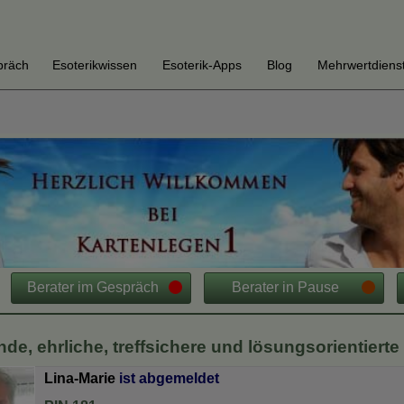
tenlegen1-tpl/index.php
on line
49
präch
Esoterikwissen
Esoterik-Apps
Blog
Mehrwertdiens
Berater im Gespräch
Berater in Pause
nde, ehrliche, treffsichere und lösungsorientiert
Lina-Marie