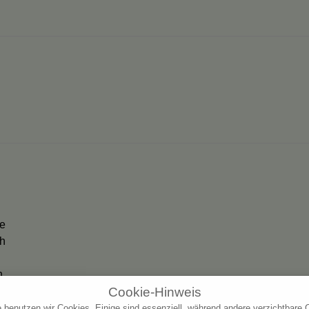
te
ch
h
Cookie-Hinweis
e benutzen wir Cookies. Einige sind essenziell, während andere verzichtbare 