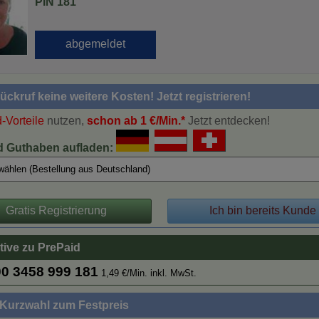
PIN 181
ckruf keine weitere Kosten! Jetzt registrieren!
-Vorteile
nutzen,
schon ab 1 €/Min.*
Jetzt entdecken!
d Guthaben aufladen:
Gratis Registrierung
Ich bin bereits Kunde
tive zu PrePaid
0 3458 999 181
1,49 €/Min. inkl. MwSt.
Kurzwahl zum Festpreis