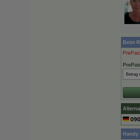
Beim Rü
PrePaid
PrePai
Alterna
090
Handy 