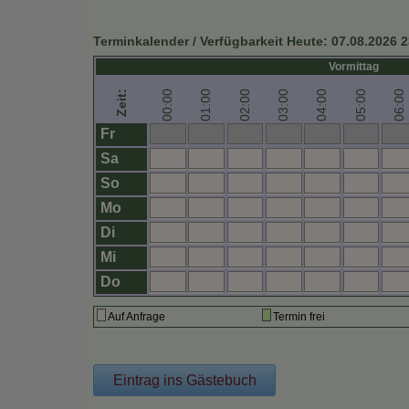
Terminkalender / Verfügbarkeit
Heute:
07.08.2026 2
Vormittag
00:00
01:00
02:00
03:00
04:00
05:00
06:00
Zeit:
Fr
Sa
So
Mo
Di
Mi
Do
Auf Anfrage
Termin frei