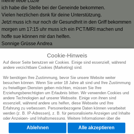
meine liebe Luzie
ich habe die Stelle bei der Geneinde bekommen.
Vielen herzlichen dsnk für deine Unterstützung.
Jetzt muss ich nur noch dir Gesundhrit in den Griff bekommen
morgen um 17:15 uhr muss ich ein PCT/MRI machen und
hoffe sue können mir dan helfen.
Sonnige Grüsse Andrea
23.06.2025
JM
Cookie-Hinweis
Liebe Luzie
Auf dieser Seite benutzen wir Cookies. Einige sind essenziell, während
andere verzichtbare Cookies (Marketing) sind.
Ich bin mir sicher das ich eine Pechsträhne habe seit
ungefähr Mitte Mai.Ich hoffe das dauert nicht mehr solange.Ich
Wir benötigen Ihre Zustimmung, bevor Sie unsere Website weiter
bin hier völlig isoliert, auch weil ich nicht richtig laufen kann.
besuchen können. Wenn Sie unter 18 Jahre alt sind und Ihre Zustimmung
zu freiwilligen Diensten geben möchten, müssen Sie Ihre
Aber das ist auch der falsche Ort für mich.Es passt einfach
Erziehungsberechtigten um Erlaubnis bitten. Wir verwenden Cookies und
nicht mehr.Ich hätte an den Ort fahren müssen wo der
andere Technologien auf unserer Webseite. Einige von ihnen sind
essenziell, während andere uns helfen, diese Webseite und Ihre
Bodybuilder lebt.LG JM
Erfahrung zu verbessern. Personenbezogene Daten können verarbeitet
werden (z. B. IP-Adressen), z. B. für personalisierte Anzeigen und Inhalte
oder Anzeigen- und Inhaltsmessung. Weitere Informationen über die
Verwendung Ihrer Daten finden Sie in unserer Datenschutzerklärung. Sie
Ablehnen
Alle akzeptieren
können Ihre Auswahl jederzeit unter
Cookie-Einstellungen
widerrufen oder
anpassen.