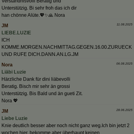
Verständnisvolli Beratig und
Unterstützig. Bi sehr froh das ich dir
han chönne Alüte.💖✨️🙏 Nora
11.08.2025
JM
LIEBE.LUZIE
ICH
KOMME.MORGEN.NACHMITTAG.GEGEN.16.00.ZURUECK
UND RUFE DICH.DANN.AN.LG.JM
06.08.2025
Nora
Liäbi Luzie
Härzliche Dank für dini liäbevolli
Beratig. Bisch mir sehr än grossi
Unterstützig. Bis Bald und än gueti Zit.
Nora 💖
28.06.2025
JM
Liebe Luzie
Knie deutlich besser aber noch nicht ganz weg.Ich bin jetzt 2
wochen hier, bekomme aber überhaupt keinen