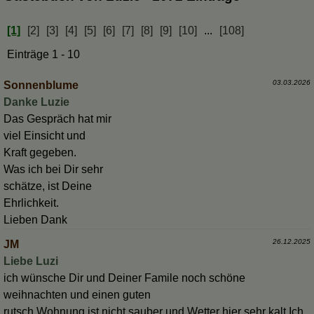
[1]
[2]
[3]
[4]
[5]
[6]
[7]
[8]
[9]
[10]
...
[108]
Einträge 1 - 10
03.03.2026
Sonnenblume
Danke Luzie
Das Gespräch hat mir
viel Einsicht und
Kraft gegeben.
Was ich bei Dir sehr
schätze, ist Deine
Ehrlichkeit.
Lieben Dank
26.12.2025
JM
Liebe Luzi
ich wünsche Dir und Deiner Famile noch schöne
weihnachten und einen guten
rutsch.Wohnung ist nicht sauber und Wetter hier sehr kalt.Ich