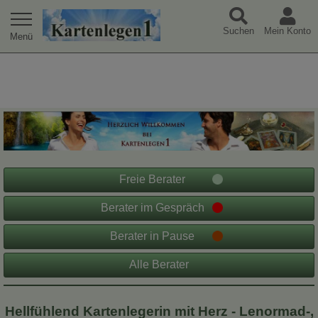
Warning
: Undefined array key "extref" in
Suchen
Mein Konto
/var/www/html/jk/kartenlegen1-tpl/index.php
on line
49
Freie Berater
Berater im Gespräch
Berater in Pause
Alle Berater
Hellfühlend Kartenlegerin mit Herz - Lenormad-,