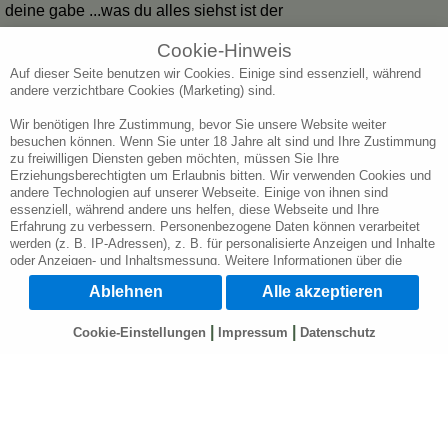
deine gabe ...was du alles siehst ist der
Wahnsinn.. ich ruf dich bald mal wieder
Cookie-Hinweis
an und berichte... eingetroffen ist bis
Auf dieser Seite benutzen wir Cookies. Einige sind essenziell, während
jetzt alles was du mir vorhergesagt
andere verzichtbare Cookies (Marketing) sind.
hattest... die beste hier.drück dich
Wir benötigen Ihre Zustimmung, bevor Sie unsere Website weiter
25.03.2026
Petra
besuchen können. Wenn Sie unter 18 Jahre alt sind und Ihre Zustimmung
zu freiwilligen Diensten geben möchten, müssen Sie Ihre
Top
Erziehungsberechtigten um Erlaubnis bitten. Wir verwenden Cookies und
Sehr freundlich und kompetent.....
andere Technologien auf unserer Webseite. Einige von ihnen sind
essenziell, während andere uns helfen, diese Webseite und Ihre
treffsicher und einfühlsam
Erfahrung zu verbessern. Personenbezogene Daten können verarbeitet
werden (z. B. IP-Adressen), z. B. für personalisierte Anzeigen und Inhalte
oder Anzeigen- und Inhaltsmessung. Weitere Informationen über die
Verwendung Ihrer Daten finden Sie in unserer Datenschutzerklärung. Sie
Ablehnen
Alle akzeptieren
können Ihre Auswahl jederzeit unter
Cookie-Einstellungen
widerrufen oder
anpassen.
|
|
Cookie-Einstellungen
Impressum
Datenschutz
Wichtig: Wir weisen Sie darauf hin, dass die Verarbeitung Ihrer Daten
durch die Nutzung verschiedener Dienste auf unserer Webseite in den
USA durch Google, Facebook u. Youtube geschieht: Wenn Sie auf "Alle
akzeptieren" klicken, willigen Sie zugleich gem. Art. 49 Abs. 1 S. 1 lit. a
DSGVO ein, dass Ihre Daten in den USA verarbeitet werden. Die USA
werden vom Europäischen Gerichtshof als ein Land mit einem nach EU-
Standards unzureichendem Datenschutzniveau eingeschätzt. Es besteht