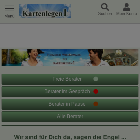
Warning
: Undefined array key "extref" in
Suchen
Mein Konto
/var/www/html/jk/kartenlegen1-tpl/index.php
on line
49
Freie Berater
Berater im Gespräch
Berater in Pause
Alle Berater
Wir sind für Dich da, sagen die Engel ...