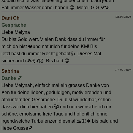
sobald sich etwas Neues ergibt berichten u. auf jeden
Fall immer Wasser dabei haben 😉. Merci! GlG 🌸💫
05.08.2026
Dani Ch
Gespräche
Liebe Melyna
Du bist Gold wert. Vielen Dank dass du immer für
mich da bist ❤️und natürlich für deine KM! Bis
jetzt hast du immer Recht gehabt👍. Dieses Mal
sicher auch 🙏💪💃🏻. Bis bald 😊
31.07.2026
Sabrina
Danke 💕
Liebe Melynah, einfach mal ein grosses Danke von
♥️en für deine lieben, geduldigen, motivierenden und
afmunternden Gespräche. Du bist wunderbar, schön
dass wir dich hier haben 🥰 und nun wünsche ich dir
schöne, erholsame freie Tage und hoffentlich ohne
irgendwelche Turbulenzen diesmal 🙏🏻🍀 bis bald und
liebe Grüsse💕