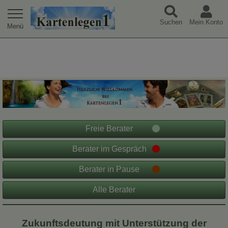
Warning
: Undefined array key "extref" in
Suchen
Mein Konto
/var/www/html/jk/kartenlegen1-tpl/index.php
on line
49
Freie Berater
Berater im Gespräch
Berater in Pause
Alle Berater
Zukunftsdeutung mit Unterstützung der