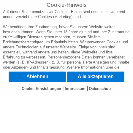
ins kleinste Detaill eingetroffen. Du bist ein wundervoller
Cookie-Hinweis
Mensch. Ganz liebe Grüße und einen Riesendank für
Auf dieser Seite benutzen wir Cookies. Einige sind essenziell, während
deine Beratung. 💐
andere verzichtbare Cookies (Marketing) sind.
29.07.2026
Ulli
Wir benötigen Ihre Zustimmung, bevor Sie unsere Website weiter
🥰
besuchen können. Wenn Sie unter 18 Jahre alt sind und Ihre Zustimmung
zu freiwilligen Diensten geben möchten, müssen Sie Ihre
Luebe Meli, danke für deine schöne Legung. War
Erziehungsberechtigten um Erlaubnis bitten. Wir verwenden Cookies und
schön dich zu hören. Bis bald und schöne freie
andere Technologien auf unserer Webseite. Einige von ihnen sind
essenziell, während andere uns helfen, diese Webseite und Ihre
Tage 🤗🥰
Erfahrung zu verbessern. Personenbezogene Daten können verarbeitet
werden (z. B. IP-Adressen), z. B. für personalisierte Anzeigen und Inhalte
oder Anzeigen- und Inhaltsmessung. Weitere Informationen über die
Verwendung Ihrer Daten finden Sie in unserer Datenschutzerklärung. Sie
Ablehnen
Alle akzeptieren
können Ihre Auswahl jederzeit unter
Cookie-Einstellungen
widerrufen oder
anpassen.
|
|
Cookie-Einstellungen
Impressum
Datenschutz
Wichtig: Wir weisen Sie darauf hin, dass die Verarbeitung Ihrer Daten
durch die Nutzung verschiedener Dienste auf unserer Webseite in den
USA durch Google, Facebook u. Youtube geschieht: Wenn Sie auf "Alle
akzeptieren" klicken, willigen Sie zugleich gem. Art. 49 Abs. 1 S. 1 lit. a
DSGVO ein, dass Ihre Daten in den USA verarbeitet werden. Die USA
werden vom Europäischen Gerichtshof als ein Land mit einem nach EU-
Standards unzureichendem Datenschutzniveau eingeschätzt. Es besteht
das Risiko, dass Ihre Daten durch US-Behörden, zu Kontroll- und zu
Überwachungszwecken, möglicherweise auch ohne