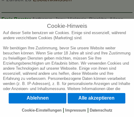
Freie Berater
Anthonya
Jeny
Vicktoria
Biankha
Ailean
Cookie-Hinweis
Zahnna
Sarapinna
Fyona
Magdalena
An-na
Anngela
Auf dieser Seite benutzen wir Cookies. Einige sind essenziell, während
Heidy
Arnita
Leonie
andere verzichtbare Cookies (Marketing) sind.
Berater im Gespräch
Ramona
Sina
Isfahan
Luanna
Martta
Anyka
Jaqueline
Wir benötigen Ihre Zustimmung, bevor Sie unsere Website weiter
besuchen können. Wenn Sie unter 18 Jahre alt sind und Ihre Zustimmung
Berater werden gerufen
zu freiwilligen Diensten geben möchten, müssen Sie Ihre
Erziehungsberechtigten um Erlaubnis bitten. Wir verwenden Cookies und
» mehr Berater anzeigen... «
andere Technologien auf unserer Webseite. Einige von ihnen sind
essenziell, während andere uns helfen, diese Webseite und Ihre
Erfahrung zu verbessern. Personenbezogene Daten können verarbeitet
werden (z. B. IP-Adressen), z. B. für personalisierte Anzeigen und Inhalte
oder Anzeigen- und Inhaltsmessung. Weitere Informationen über die
Verwendung Ihrer Daten finden Sie in unserer Datenschutzerklärung. Sie
Ablehnen
Alle akzeptieren
können Ihre Auswahl jederzeit unter
Cookie-Einstellungen
widerrufen oder
anpassen.
|
|
Cookie-Einstellungen
Impressum
Datenschutz
Wichtig: Wir weisen Sie darauf hin, dass die Verarbeitung Ihrer Daten
durch die Nutzung verschiedener Dienste auf unserer Webseite in den
USA durch Google, Facebook u. Youtube geschieht: Wenn Sie auf "Alle
akzeptieren" klicken, willigen Sie zugleich gem. Art. 49 Abs. 1 S. 1 lit. a