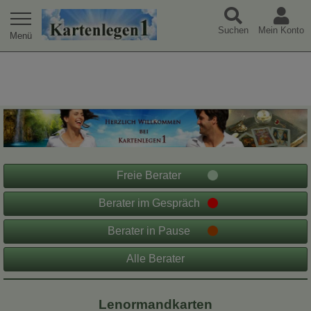
Warning
: Undefined array key "extref" in
Suchen
Mein Konto
/var/www/html/jk/kartenlegen1-tpl/index.php
on line
49
Freie Berater
Berater im Gespräch
Berater in Pause
Alle Berater
Lenormandkarten